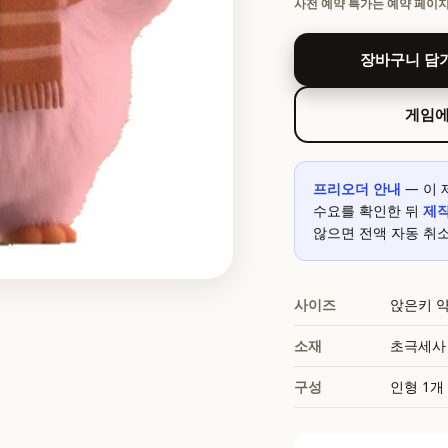
사전 예약 특가는 예약 페이지에
장바구니 담
게임에
프리오더 안내
— 이 
수요를 확인한 뒤
제
않으면 전액 자동 취
사이즈
앉은키 약
소재
초극세사 
구성
인형 1개