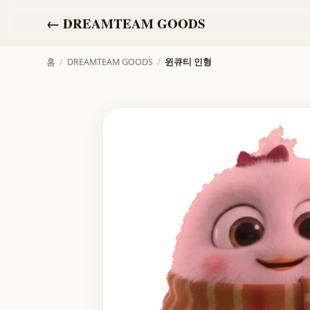
← DREAMTEAM GOODS
홈
/
DREAMTEAM GOODS
/
윈큐티 인형