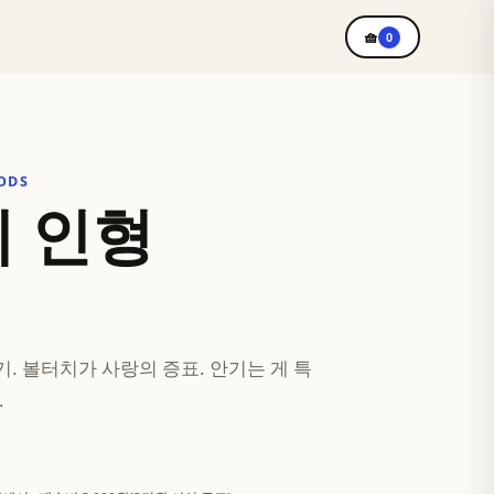
🧺
0
ODS
 인형
. 볼터치가 사랑의 증표. 안기는 게 특
.