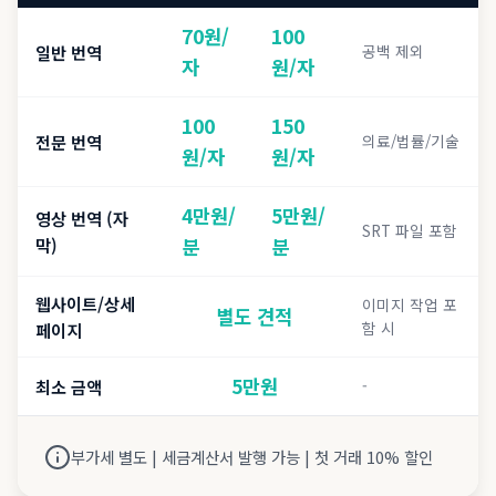
70
원/
100
일반 번역
공백 제외
자
원/자
100
150
전문 번역
의료/법률/기술
원/자
원/자
4
만원/
5
만원/
영상 번역 (자
SRT 파일 포함
막)
분
분
웹사이트/상세
이미지 작업 포
별도 견적
함 시
페이지
5
만원
최소 금액
-
부가세 별도 | 세금계산서 발행 가능 | 첫 거래 10% 할인