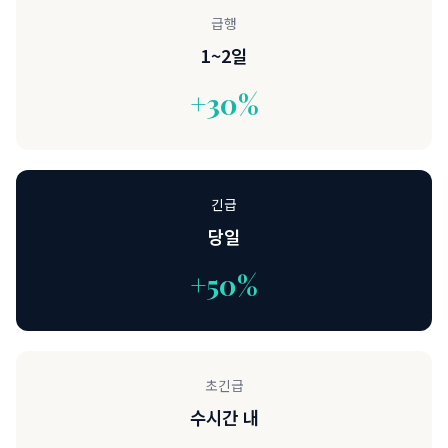
급행
1~2
일
+30%
긴급
당일
+50%
초긴급
수시간 내