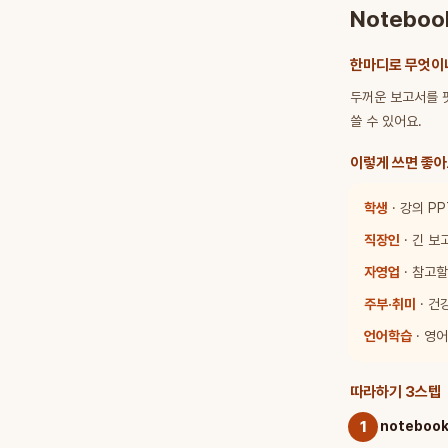
Notebo
한마디로 무엇이
두꺼운 보고서를 
쓸 수 있어요.
이렇게 쓰면 좋아
학생
· 강의 P
직장인
· 긴 보
자영업
· 참고
주부·취미
· 건
언어학습
· 영
따라하기 3스텝
1
notebook